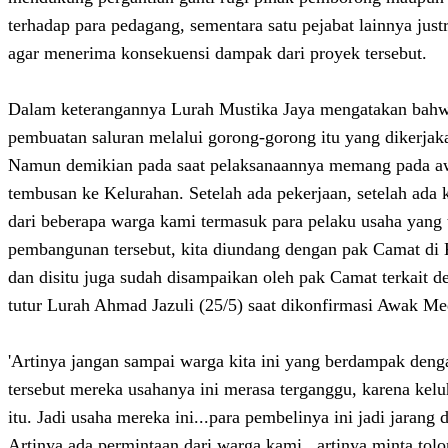
terhadap para pedagang, sementara satu pejabat lainnya jus
agar menerima konsekuensi dampak dari proyek tersebut.
Dalam keterangannya Lurah Mustika Jaya mengatakan bahw
pembuatan saluran melalui gorong-gorong itu yang dikerja
Namun demikian pada saat pelaksanaannya memang pada a
tembusan ke Kelurahan. Setelah ada pekerjaan, setelah ad
dari beberapa warga kami termasuk para pelaku usaha yan
pembangunan tersebut, kita diundang dengan pak Camat di
dan disitu juga sudah disampaikan oleh pak Camat terkait de
tutur Lurah Ahmad Jazuli (25/5) saat dikonfirmasi Awak Me
'Artinya jangan sampai warga kita ini yang berdampak de
tersebut mereka usahanya ini merasa terganggu, karena kel
itu. Jadi usaha mereka ini...para pembelinya ini jadi jarang
Artinya ada permintaan dari warga kami , artinya minta tolo