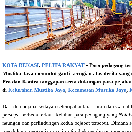
KOTA BEKASI
,
PELITA RAKYAT
- Para pedagang te
Mustika Jaya menuntut ganti kerugian atas derita yan
Pro dan Kontra tanggapan serta dukungan para pejabat
di
Kelurahan Mustika Jaya
,
Kecamatan Mustika Jaya
,
K
Dari dua pejabat wilayah setempat antara Lurah dan Camat 
persepsi berbeda terkait keluhan para pedagang yang
Notab
naungan dan perlindungan kedua pejabat tersebut. Dimana sa
mendukung pergantian ganti rugi pihak pemborong maupun p