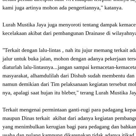
kami juga artinya mohon ada pengertiannya," katanya.
Lurah Mustika Jaya juga menyoroti tentang dampak kemace
kecelakaan akibat dari pembangunan Drainase di wilayahnya
"Terkait dengan lalu-lintas , nah itu jujur memang terkait ad
jalur untuk buka jalan, mohon dengan adanya pekerjaan ter
diaturlah lalu-lintasnya...jangan sampai kemacetan-kemacet
masyarakat, alhamdulilah dari Dishub sudah membentu dan
namun demikian dari Tim pelaksanaan kegiatan tersebut mo
nya, apalagi saat hujan itu bleber," terang Lurah Mustika Ja
Terkait mengenai permintaan ganti-rugi para padagang kep
maupun Dinas terkait akibat dari adanya kegiatan pembangu
yang menimbulkan kerugian bagi para pedagang dan bahkan
usaha dan pulang kampung dikarenakan tidak adanya itikad 