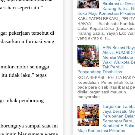
Birokrasi di Desa
-hari seperti itu,"
Karang Satria, B
Koko Maju Kontestasi Pilkade
KABUPATEN BEKASI , PELIT
RAKYAT - Salah satu Kandida
Calon Kepala Desa (Bacakad
ar pekerjaan tersebut di
Karang Satria, Yayan Eko Wa
yang akrab di s...
erdasarkan informasi yang
HPN Bekasi Ray
Aktivis RUMSID
Menilai Walikota
Wakil Walikota B
 molor-molor sehingga
Tak Perduli
Penyandang Disabilitas
tu tidak laku," tegas
KOTA BEKASI , PELITA RAKYA
Kepedulian Pemerintah Kota
pada para disabilitas ibarat p
dinilai organisasi maupun
masyarakat...
ngi pihak pemborong
Targetkan Lamb
Jaya Bersatu Me
Perubahan Dala
Semangat Baru,
borongnya sampai saat ini
Kandidat H Suka
Maju Kontestasi Pilkades
a ingin biar supaya warga