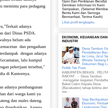
Opini Dan Periklanan Bersifa
Demikian Informasi Ini Kami
tru meminta para pedagang
Sampaikan, (Selamat Memba
Berita Kami dan Semoga
Bermanfaat, Terima Kasih)
Lihat profil lengkapku
a,"Terkait adanya
kan dari Dinas PSDA.
EKONOMI, KEUANGAN DAN
walnya belum ada
INDUSTRI
a kemacetan dan pengaduan
Desa Tambun Ge
Pendaftaran Ba
g terdampak dengan adanya
ke Lima, Ja'ut Sa
 Kecamatan, lalu kumpul
Winata Tantang 
Dokumen Bagi L
ngan pekerjaan tersebut,"
Politik Tak Puas
KABUPATEN BEKASI , PELIT
dia di Kantornya.
RAKYAT - Desa Tambun
menggelar kegiatan Pendafta
Bakal Calon Kepala Desa
ngan adanya pembangunan
(Bacakades) tahap kelima de
me...
uhan dari warga kami ya
Siap Berdayakan
 dateng dan males dateng.
Ekonomi, Perbai
ng diperhatikan...karena
Lingkungan Dan