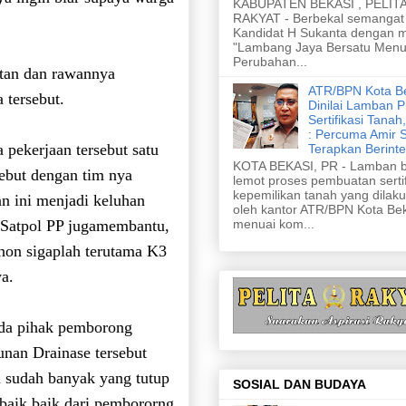
KABUPATEN BEKASI , PELIT
RAKYAT - Berbekal semangat 
Kandidat H Sukanta dengan m
"Lambang Jaya Bersatu Menu
Perubahan...
tan dan rawannya
ATR/BPN Kota B
 tersebut.
Dinilai Lamban P
Sertifikasi Tanah
: Percuma Amir 
a pekerjaan tersebut satu
Terapkan Berinte
KOTA BEKASI, PR - Lamban b
sebut dengan tim nya
lemot proses pembuatan sertif
kepemilikan tanah yang dilak
an ini menjadi keluhan
oleh kantor ATR/BPN Kota Be
menuai kom...
 Satpol PP jugamembantu,
hon sigaplah terutama K3
ya.
ada pihak pemborong
nan Drainase tersebut
 sudah banyak yang tutup
SOSIAL DAN BUDAYA
baik baik dari pembororng