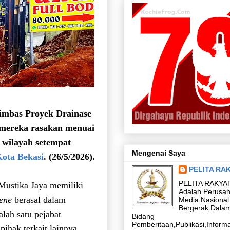
rimbas Proyek Drainase
g mereka rasakan menuai
 wilayah setempat
Mengenai Saya
ota Bekasi
. (26/5/2026).
PELITA RA
PELITA RAKYA
Mustika Jaya memiliki
Adalah Perusa
ene
berasal dalam
Media Nasional
Bergerak Dala
lah satu pejabat
Bidang
Pemberitaan,Publikasi,Informa
ihak terkait lainnya