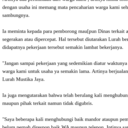
dengan usaha ini memang mata pencaharian warga kami sehari
sambungnya.
Ia meminta kepada para pemborong mau[pun Dinas terkait ag
segerakan atau dipercepat. Hal tersebut diutarakan Lurah b
didapatnya pekerjaan tersebut semakin lambat bekerjanya.
"Jangan sampai pekerjaan yang sedemikian diatur waktunya
warga kami untuk usaha ya semakin lama. Artinya berjualan i
Lurah Mustika Jaya.
Ia juga mengutarakan bahwa telah berulang kali menghubu
maupun pihak terkait namun tidak digubris.
"Saya beberapa kali menghubungi baik mandor ataupun pem
belum pernah direspon baik WA maupun telepon. Intinya say