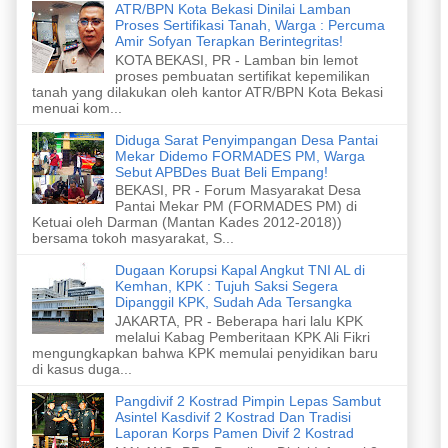
ATR/BPN Kota Bekasi Dinilai Lamban
Proses Sertifikasi Tanah, Warga : Percuma
Amir Sofyan Terapkan Berintegritas!
KOTA BEKASI, PR - Lamban bin lemot
proses pembuatan sertifikat kepemilikan
tanah yang dilakukan oleh kantor ATR/BPN Kota Bekasi
menuai kom...
Diduga Sarat Penyimpangan Desa Pantai
Mekar Didemo FORMADES PM, Warga
Sebut APBDes Buat Beli Empang!
BEKASI, PR - Forum Masyarakat Desa
Pantai Mekar PM (FORMADES PM) di
Ketuai oleh Darman (Mantan Kades 2012-2018))
bersama tokoh masyarakat, S...
Dugaan Korupsi Kapal Angkut TNI AL di
Kemhan, KPK : Tujuh Saksi Segera
Dipanggil KPK, Sudah Ada Tersangka
JAKARTA, PR - Beberapa hari lalu KPK
melalui Kabag Pemberitaan KPK Ali Fikri
mengungkapkan bahwa KPK memulai penyidikan baru
di kasus duga...
Pangdivif 2 Kostrad Pimpin Lepas Sambut
Asintel Kasdivif 2 Kostrad Dan Tradisi
Laporan Korps Pamen Divif 2 Kostrad