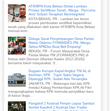
ATR/BPN Kota Bekasi Dinilai Lamban
Proses Sertifikasi Tanah, Warga : Percuma
Amir Sofyan Terapkan Berintegritas!
KOTA BEKASI, PR - Lamban bin lemot
proses pembuatan sertifikat kepemilikan
tanah yang dilakukan oleh kantor ATR/BPN Kota Bekasi
menuai kom...
Diduga Sarat Penyimpangan Desa Pantai
Mekar Didemo FORMADES PM, Warga
Sebut APBDes Buat Beli Empang!
BEKASI, PR - Forum Masyarakat Desa
Pantai Mekar PM (FORMADES PM) di
Ketuai oleh Darman (Mantan Kades 2012-2018))
bersama tokoh masyarakat, S...
Dugaan Korupsi Kapal Angkut TNI AL di
Kemhan, KPK : Tujuh Saksi Segera
Dipanggil KPK, Sudah Ada Tersangka
JAKARTA, PR - Beberapa hari lalu KPK
melalui Kabag Pemberitaan KPK Ali Fikri
mengungkapkan bahwa KPK memulai penyidikan baru
di kasus duga...
Pangdivif 2 Kostrad Pimpin Lepas Sambut
Asintel Kasdivif 2 Kostrad Dan Tradisi