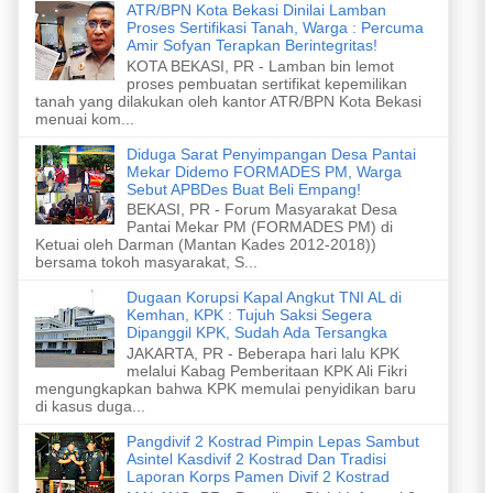
ATR/BPN Kota Bekasi Dinilai Lamban
Proses Sertifikasi Tanah, Warga : Percuma
Amir Sofyan Terapkan Berintegritas!
KOTA BEKASI, PR - Lamban bin lemot
proses pembuatan sertifikat kepemilikan
tanah yang dilakukan oleh kantor ATR/BPN Kota Bekasi
menuai kom...
Diduga Sarat Penyimpangan Desa Pantai
Mekar Didemo FORMADES PM, Warga
Sebut APBDes Buat Beli Empang!
BEKASI, PR - Forum Masyarakat Desa
Pantai Mekar PM (FORMADES PM) di
Ketuai oleh Darman (Mantan Kades 2012-2018))
bersama tokoh masyarakat, S...
Dugaan Korupsi Kapal Angkut TNI AL di
Kemhan, KPK : Tujuh Saksi Segera
Dipanggil KPK, Sudah Ada Tersangka
JAKARTA, PR - Beberapa hari lalu KPK
melalui Kabag Pemberitaan KPK Ali Fikri
mengungkapkan bahwa KPK memulai penyidikan baru
di kasus duga...
Pangdivif 2 Kostrad Pimpin Lepas Sambut
Asintel Kasdivif 2 Kostrad Dan Tradisi
Laporan Korps Pamen Divif 2 Kostrad