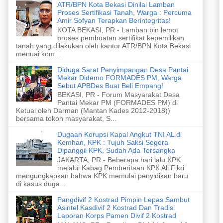
ATR/BPN Kota Bekasi Dinilai Lamban
Proses Sertifikasi Tanah, Warga : Percuma
Amir Sofyan Terapkan Berintegritas!
KOTA BEKASI, PR - Lamban bin lemot
proses pembuatan sertifikat kepemilikan
tanah yang dilakukan oleh kantor ATR/BPN Kota Bekasi
menuai kom...
Diduga Sarat Penyimpangan Desa Pantai
Mekar Didemo FORMADES PM, Warga
Sebut APBDes Buat Beli Empang!
BEKASI, PR - Forum Masyarakat Desa
Pantai Mekar PM (FORMADES PM) di
Ketuai oleh Darman (Mantan Kades 2012-2018))
bersama tokoh masyarakat, S...
Dugaan Korupsi Kapal Angkut TNI AL di
Kemhan, KPK : Tujuh Saksi Segera
Dipanggil KPK, Sudah Ada Tersangka
JAKARTA, PR - Beberapa hari lalu KPK
melalui Kabag Pemberitaan KPK Ali Fikri
mengungkapkan bahwa KPK memulai penyidikan baru
di kasus duga...
Pangdivif 2 Kostrad Pimpin Lepas Sambut
Asintel Kasdivif 2 Kostrad Dan Tradisi
Laporan Korps Pamen Divif 2 Kostrad