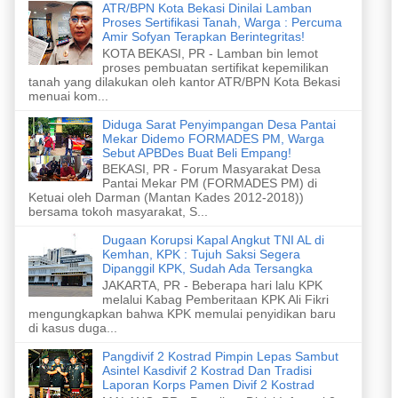
ATR/BPN Kota Bekasi Dinilai Lamban
Proses Sertifikasi Tanah, Warga : Percuma
Amir Sofyan Terapkan Berintegritas!
KOTA BEKASI, PR - Lamban bin lemot
proses pembuatan sertifikat kepemilikan
tanah yang dilakukan oleh kantor ATR/BPN Kota Bekasi
menuai kom...
Diduga Sarat Penyimpangan Desa Pantai
Mekar Didemo FORMADES PM, Warga
Sebut APBDes Buat Beli Empang!
BEKASI, PR - Forum Masyarakat Desa
Pantai Mekar PM (FORMADES PM) di
Ketuai oleh Darman (Mantan Kades 2012-2018))
bersama tokoh masyarakat, S...
Dugaan Korupsi Kapal Angkut TNI AL di
Kemhan, KPK : Tujuh Saksi Segera
Dipanggil KPK, Sudah Ada Tersangka
JAKARTA, PR - Beberapa hari lalu KPK
melalui Kabag Pemberitaan KPK Ali Fikri
mengungkapkan bahwa KPK memulai penyidikan baru
di kasus duga...
Pangdivif 2 Kostrad Pimpin Lepas Sambut
Asintel Kasdivif 2 Kostrad Dan Tradisi
Laporan Korps Pamen Divif 2 Kostrad