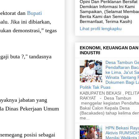
Opini Dan Periklanan Bersifa
Demikian Informasi Ini Kami
Sampaikan, (Selamat Memba
pektorat dan
Bupati
Berita Kami dan Semoga
lu. Jika ini dibiarkan,
Bermanfaat, Terima Kasih)
Lihat profil lengkapku
ukan demonstrasi,” tegas
EKONOMI, KEUANGAN DAN
INDUSTRI
gaji buta ?," tandasnya
Desa Tambun Ge
Pendaftaran Ba
ke Lima, Ja'ut Sa
Winata Tantang 
Dokumen Bagi L
Politik Tak Puas
KABUPATEN BEKASI , PELIT
RAKYAT - Desa Tambun
anyaknya jabatan yang
menggelar kegiatan Pendafta
Bakal Calon Kepala Desa
pala Dinas Pekerjaan Umum
(Bacakades) tahap kelima de
me...
HPN Bekasi Ray
Aktivis RUMSID
 memegang posisi sebagai
Menilai Walikota