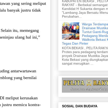
KABUPATEN BEKASI , PELIT
tawan yang sering meliput
RAKYAT - Berbekal semangat 
Kandidat H Sukanta dengan m
alu banyak justru tidak
"Lambang Jaya Bersatu Menu
Perubahan...
Warga Terdampa
Drainase Mustik
 Selain itu, memegang
Tuntut Ganti-Rug
Pedagang Menila
eninjau ulang hal ini,”
Walikota Bekasi 
Tegas Dan Pinter
KOTA BEKASI , PELITA RAKYA
Protes para pedagang terda
proyek Drainase Mustika Jaya
Kota Bekasi yang diungkapka
sangat merugikan ...
tuding antarwartawan
mblong yang bernilai
HDI meliput kerusakan
u justru memicu kontra-
SOSIAL DAN BUDAYA