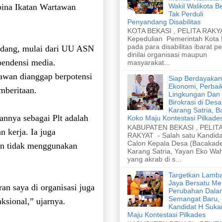
Wakil Walikota B
ina Ikatan Wartawan
Tak Perduli
Penyandang Disabilitas
KOTA BEKASI , PELITA RAKYA
Kepedulian Pemerintah Kota
pada para disabilitas ibarat p
undang, mulai dari UU ASN
dinilai organisasi maupun
pendensi media.
masyarakat...
tawan dianggap berpotensi
Siap Berdayakan
Ekonomi, Perbai
mberitaan.
Lingkungan Dan
Birokrasi di Desa
Karang Satria, B
nnya sebagai Plt adalah
Koko Maju Kontestasi Pilkade
KABUPATEN BEKASI , PELIT
 kerja. Ia juga
RAKYAT - Salah satu Kandida
Calon Kepala Desa (Bacakad
dan tidak menggunakan
Karang Satria, Yayan Eko Wa
yang akrab di s...
Targetkan Lamb
Jaya Bersatu Me
ran saya di organisasi juga
Perubahan Dala
Semangat Baru,
ksional,” ujarnya.
Kandidat H Suka
Maju Kontestasi Pilkades