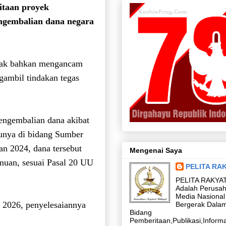
itaan proyek
pengembalian dana negara
ak bahkan mengancam
ngambil tindakan tegas
ngembalian dana akibat
tunya di bidang Sumber
n 2024, dana tersebut
Mengenai Saya
muan, sesuai Pasal 20 UU
PELITA RA
PELITA RAKYA
Adalah Perusa
Media Nasional
 2026, penyelesaiannya
Bergerak Dala
Bidang
Pemberitaan,Publikasi,Informa