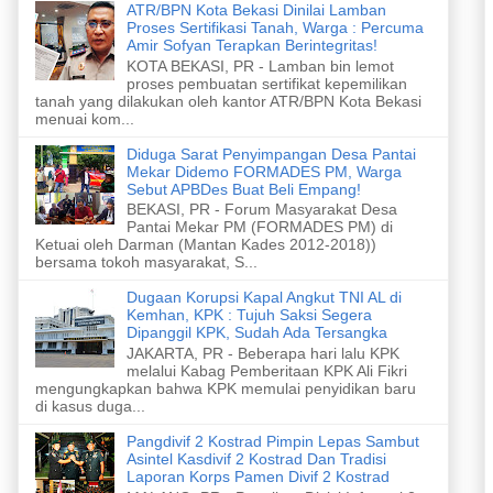
ATR/BPN Kota Bekasi Dinilai Lamban
Proses Sertifikasi Tanah, Warga : Percuma
Amir Sofyan Terapkan Berintegritas!
KOTA BEKASI, PR - Lamban bin lemot
proses pembuatan sertifikat kepemilikan
tanah yang dilakukan oleh kantor ATR/BPN Kota Bekasi
menuai kom...
Diduga Sarat Penyimpangan Desa Pantai
Mekar Didemo FORMADES PM, Warga
Sebut APBDes Buat Beli Empang!
BEKASI, PR - Forum Masyarakat Desa
Pantai Mekar PM (FORMADES PM) di
Ketuai oleh Darman (Mantan Kades 2012-2018))
bersama tokoh masyarakat, S...
Dugaan Korupsi Kapal Angkut TNI AL di
Kemhan, KPK : Tujuh Saksi Segera
Dipanggil KPK, Sudah Ada Tersangka
JAKARTA, PR - Beberapa hari lalu KPK
melalui Kabag Pemberitaan KPK Ali Fikri
mengungkapkan bahwa KPK memulai penyidikan baru
di kasus duga...
Pangdivif 2 Kostrad Pimpin Lepas Sambut
Asintel Kasdivif 2 Kostrad Dan Tradisi
Laporan Korps Pamen Divif 2 Kostrad