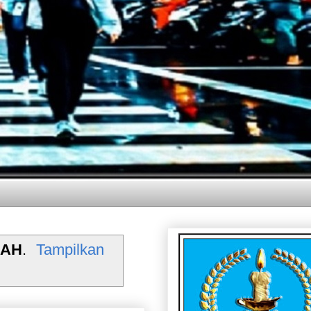
AH
.
Tampilkan