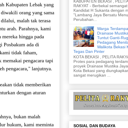
KABUPATEN BEKASI , PELIT
ntah Kabupaten Lebak yang
RAKYAT - Berbekal semangat 
Kandidat H Sukanta dengan m
diwakili orang yang sama
"Lambang Jaya Bersatu Menu
Perubahan...
dilalui, malah tak terasa
ntu arah. Parahnya, kami
Warga Terdampa
Drainase Mustik
eh mereka hingga pada
Tuntut Ganti-Rug
Pedagang Menila
gi Posbakum ada di
Walikota Bekasi 
Tegas Dan Pinter
kami tidak faham,
KOTA BEKASI , PELITA RAKYA
k memakai pengacara tapi
Protes para pedagang terda
proyek Drainase Mustika Jaya
h pengacara," lanjutnya.
Kota Bekasi yang diungkapka
sangat merugikan ...
eakan tidak memberikan
nturkan dengan aturan
tahnya, bukan malah
alur hukum, kami meminta
SOSIAL DAN BUDAYA