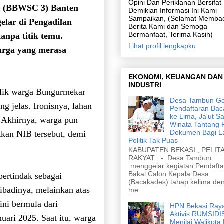
Opini Dan Periklanan Bersifa
an (BBWSC 3) Banten
Demikian Informasi Ini Kami
Sampaikan, (Selamat Memba
elar di Pengadilan
Berita Kami dan Semoga
Bermanfaat, Terima Kasih)
anpa titik temu.
Lihat profil lengkapku
arga yang merasa
EKONOMI, KEUANGAN DAN
INDUSTRI
lik warga Bungurmekar
Desa Tambun Ge
 jelas. Ironisnya, lahan
Pendaftaran Ba
ke Lima, Ja'ut Sa
n. Akhirnya, warga pun
Winata Tantang 
Dokumen Bagi L
an NIB tersebut, demi
Politik Tak Puas
KABUPATEN BEKASI , PELIT
RAKYAT - Desa Tambun
menggelar kegiatan Pendafta
Bakal Calon Kepala Desa
ertindak sebagai
(Bacakades) tahap kelima de
ibadinya, melainkan atas
me...
ni bermula dari
HPN Bekasi Ray
Aktivis RUMSID
uari 2025. Saat itu, warga
Menilai Walikota