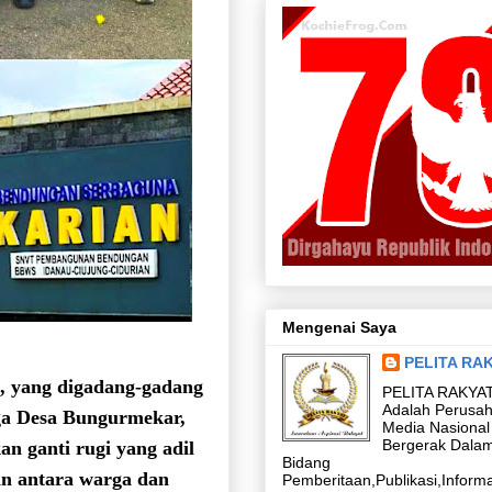
Mengenai Saya
PELITA RA
, yang digadang-gadang
PELITA RAKYA
Adalah Perusa
ga Desa Bungurmekar,
Media Nasional
Bergerak Dala
n ganti rugi yang adil
Bidang
an antara warga dan
Pemberitaan,Publikasi,Informa