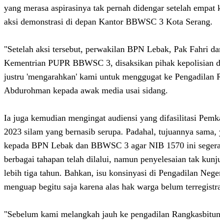
yang merasa aspirasinya tak pernah didengar setelah empat k
aksi demonstrasi di depan Kantor BBWSC 3 Kota Serang.
"Setelah aksi tersebut, perwakilan BPN Lebak, Pak Fahri d
Kementrian PUPR BBWSC 3, disaksikan pihak kepolisian da
justru 'mengarahkan' kami untuk menggugat ke Pengadilan R
Abdurohman kepada awak media usai sidang.
Ia juga kemudian mengingat audiensi yang difasilitasi Pem
2023 silam yang bernasib serupa. Padahal, tujuannya sama,
kepada BPN Lebak dan BBWSC 3 agar NIB 1570 ini segera d
berbagai tahapan telah dilalui, namun penyelesaian tak kunj
lebih tiga tahun. Bahkan, isu konsinyasi di Pengadilan Neg
menguap begitu saja karena alas hak warga belum terregistra
"Sebelum kami melangkah jauh ke pengadilan Rangkasbitu