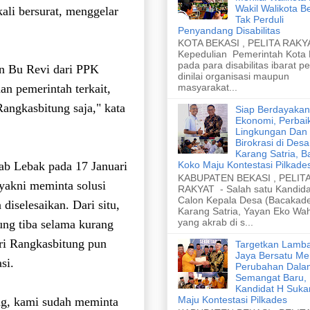
Wakil Walikota B
ali bersurat, menggelar
Tak Perduli
Penyandang Disabilitas
KOTA BEKASI , PELITA RAKYA
Kepedulian Pemerintah Kota
pada para disabilitas ibarat p
an Bu Revi dari PPK
dinilai organisasi maupun
n pemerintah terkait,
masyarakat...
angkasbitung saja," kata
Siap Berdayakan
Ekonomi, Perbai
Lingkungan Dan
Birokrasi di Desa
Karang Satria, B
kab Lebak pada 17 Januari
Koko Maju Kontestasi Pilkade
KABUPATEN BEKASI , PELIT
 yakni meminta solusi
RAKYAT - Salah satu Kandida
Calon Kepala Desa (Bacakad
iselesaikan. Dari situ,
Karang Satria, Yayan Eko Wa
yang akrab di s...
ung tiba selama kurang
eri Rangkasbitung pun
Targetkan Lamb
Jaya Bersatu Me
si.
Perubahan Dala
Semangat Baru,
Kandidat H Suka
Maju Kontestasi Pilkades
ng, kami sudah meminta