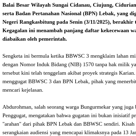
Balai Besar Wilayah Sungai Cidanau, Ciujung, Ciduri
serta Badan Pertanahan Nasional (BPN) Lebak, yang dig
Negeri Rangkasbitung pada Senin (3/11/2025), berakhir t
Kegagalan ini menambah panjang daftar kekecewaan w
diabaikan oleh pemerintah.
Sengketa ini bermula ketika BBWSC 3 mengklaim lahan mi
dengan Nomor Induk Bidang (NIB) 1570 tanpa hak milik yang
tersebut kini telah tenggelam akibat proyek strategis Karia
menggugat BBWSC 3 dan BPN Lebak, pihak yang menerbitk
mencari kejelasan.
Abdurohman, salah seorang warga Bungurmekar yang juga b
Penggugat, mengatakan bahwa gugatan ini bukan inisiatif pr
"arahan" dari pihak BPN Lebak dan BBWSC sendiri. Kisah i
serangkaian audiensi yang mencapai klimaksnya pada 13 Jan