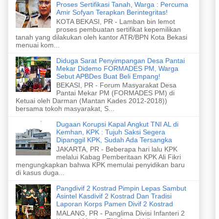
Proses Sertifikasi Tanah, Warga : Percuma
Amir Sofyan Terapkan Berintegritas!
KOTA BEKASI, PR - Lamban bin lemot
proses pembuatan sertifikat kepemilikan
tanah yang dilakukan oleh kantor ATR/BPN Kota Bekasi
menuai kom...
Diduga Sarat Penyimpangan Desa Pantai
Mekar Didemo FORMADES PM, Warga
Sebut APBDes Buat Beli Empang!
BEKASI, PR - Forum Masyarakat Desa
Pantai Mekar PM (FORMADES PM) di
Ketuai oleh Darman (Mantan Kades 2012-2018))
bersama tokoh masyarakat, S...
Dugaan Korupsi Kapal Angkut TNI AL di
Kemhan, KPK : Tujuh Saksi Segera
Dipanggil KPK, Sudah Ada Tersangka
JAKARTA, PR - Beberapa hari lalu KPK
melalui Kabag Pemberitaan KPK Ali Fikri
mengungkapkan bahwa KPK memulai penyidikan baru
di kasus duga...
Pangdivif 2 Kostrad Pimpin Lepas Sambut
Asintel Kasdivif 2 Kostrad Dan Tradisi
Laporan Korps Pamen Divif 2 Kostrad
MALANG, PR - Panglima Divisi Infanteri 2