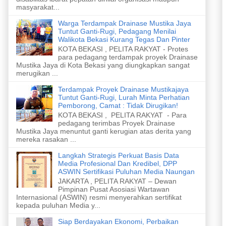
masyarakat...
Warga Terdampak Drainase Mustika Jaya
Tuntut Ganti-Rugi, Pedagang Menilai
Walikota Bekasi Kurang Tegas Dan Pinter
KOTA BEKASI , PELITA RAKYAT - Protes
para pedagang terdampak proyek Drainase
Mustika Jaya di Kota Bekasi yang diungkapkan sangat
merugikan ...
Terdampak Proyek Drainase Mustikajaya
Tuntut Ganti-Rugi, Lurah Minta Perhatian
Pemborong, Camat : Tidak Dirugikan!
KOTA BEKASI , PELITA RAKYAT - Para
pedagang terimbas Proyek Drainase
Mustika Jaya menuntut ganti kerugian atas derita yang
mereka rasakan ...
Langkah Strategis Perkuat Basis Data
Media Profesional Dan Kredibel, DPP
ASWIN Sertifikasi Puluhan Media Naungan
JAKARTA , PELITA RAKYAT – Dewan
Pimpinan Pusat Asosiasi Wartawan
Internasional (ASWIN) resmi menyerahkan sertifikat
kepada puluhan Media y...
Siap Berdayakan Ekonomi, Perbaikan